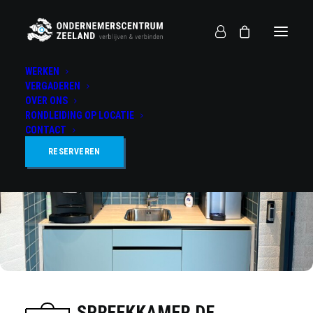
WERKEN
VERGADEREN
OVER ONS
RONDLEIDING OP LOCATIE
CONTACT
RESERVEREN
SPREEKKAMER DE