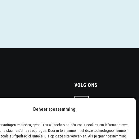
VOLG ONS
 Stuur een mail naar
Beheer toestemming
+31113784022
rvaringen te bieden, gebruiken wij technologieën zoals cookies om informatie over
p te slaan en/of te raadplegen. Door in te stemmen met deze technologieën kunnen
zoals surfgedrag of unieke ID's op deze site verwerken. Als je geen toestemming