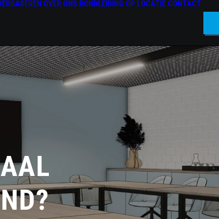
VERGADEREN
OVER ONS
RONDLEIDING OP LOCATIE
CONTACT
ZAAL
AND?