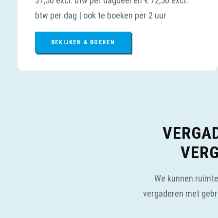
37,50 excl. btw per dagdeel en € 72,50 excl.
btw per dag | ook te boeken per 2 uur
BEKIJKEN & BOEKEN
VERGAD
VERG
We kunnen ruimten
vergaderen met gebru