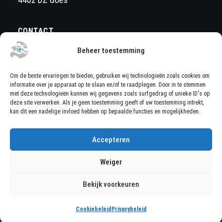
CONTACT
Beheer toestemming
Wil je meer informatie of een aanbieding op maat?
Stuur een mail naar
Om de beste ervaringen te bieden, gebruiken wij technologieën zoals cookies om
informatie over je apparaat op te slaan en/of te raadplegen. Door in te stemmen
info@ondernemerscentrumzeeland.nl
of bel naar
met deze technologieën kunnen wij gegevens zoals surfgedrag of unieke ID's op
deze site verwerken. Als je geen toestemming geeft of uw toestemming intrekt,
+31113784022
kan dit een nadelige invloed hebben op bepaalde functies en mogelijkheden.
VOLG ONS
Accepteren
Weiger
Bekijk voorkeuren
Privacy
|
Cookiebeleid
|
Cookies
| Website:
BRAIN communicatie
Cookiebeleid
Privacybeleid