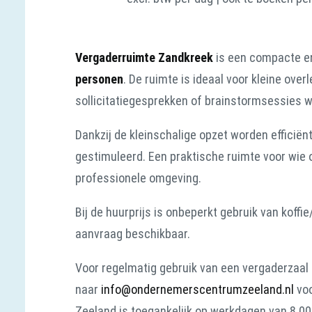
Vergaderruimte Zandkreek
is een compacte e
personen
. De ruimte is ideaal voor kleine ove
sollicitatiegesprekken of brainstormsessies waa
Dankzij de kleinschalige opzet worden efficiën
gestimuleerd. Een praktische ruimte voor wie
professionele omgeving.
Bij de huurprijs is onbeperkt gebruik van koff
aanvraag beschikbaar.
Voor regelmatig gebruik van een vergaderzaal 
naar
info@ondernemerscentrumzeeland.nl
voo
Zeeland is toegankelijk op werkdagen van 8.00 u