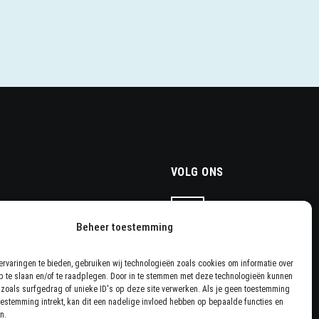
VOLG ONS
 Stuur een mail naar
Beheer toestemming
+31113784022
rvaringen te bieden, gebruiken wij technologieën zoals cookies om informatie over
p te slaan en/of te raadplegen. Door in te stemmen met deze technologieën kunnen
zoals surfgedrag of unieke ID's op deze site verwerken. Als je geen toestemming
oestemming intrekt, kan dit een nadelige invloed hebben op bepaalde functies en
n.