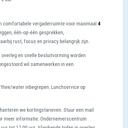
n comfortabele vergaderruimte voor maximaal
4
rleggen, één-op-één gesprekken,
rbij rust, focus en privacy belangrijk zijn.
t overleg en snelle besluitvorming worden
 ongestoord wil samenwerken in een
ie/thee/water inbegrepen. Lunchservice op
hanteren we kortingstarieven. Stuur een mail
r meer informatie. Ondernemerscentrum
ur tot 17.00 uur. Afwijkende tijden in overleg