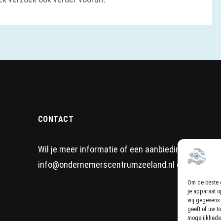
CONTACT
Wil je meer informatie of een aanbieding op maat?
info@ondernemerscentrumzeeland.nl
of bel naar
Om de beste e
je apparaat o
wij gegevens 
geeft of uw t
mogelijkhede