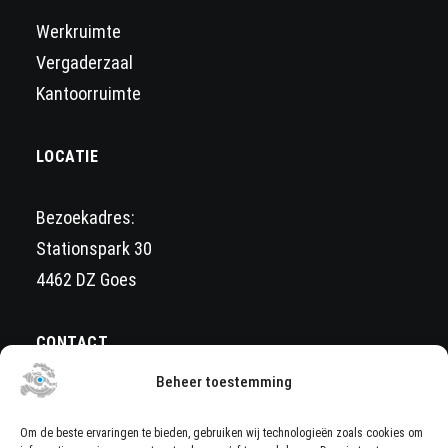
Werkruimte
Vergaderzaal
Kantoorruimte
LOCATIE
Bezoekadres:
Stationspark 30
4462 DZ Goes
CONTACT
Beheer toestemming
Wil je meer informatie of een aanbieding op maat?
Stuur een mail naar
Om de beste ervaringen te bieden, gebruiken wij technologieën zoals cookies om